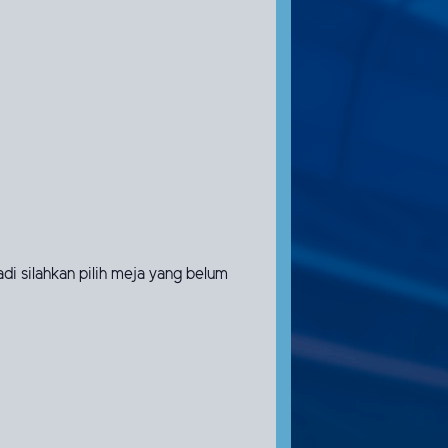
jadi silahkan pilih meja yang belum