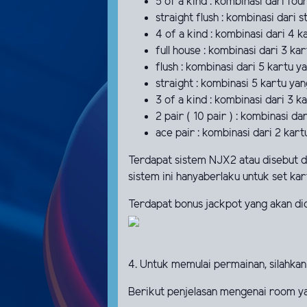
5 of a kind : kombinasi dari fou
straight flush : kombinasi dari s
4 of a kind : kombinasi dari 4 
full house : kombinasi dari 3 k
flush : kombinasi dari 5 kartu y
straight : kombinasi 5 kartu ya
3 of a kind : kombinasi dari 3 
2 pair ( 10 pair ) : kombinasi d
ace pair : kombinasi dari 2 kar
Terdapat sistem NJX2 atau disebut deng
sistem ini hanyaberlaku untuk set kartu
Terdapat bonus jackpot yang akan di
4. Untuk memulai permainan, silahkan
Berikut penjelasan mengenai room y