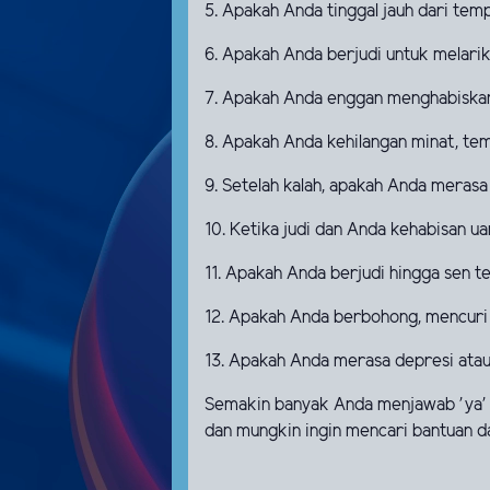
5. Apakah Anda tinggal jauh dari temp
6. Apakah Anda berjudi untuk melari
7. Apakah Anda enggan menghabiskan '
8. Apakah Anda kehilangan minat, tem
9. Setelah kalah, apakah Anda mera
10. Ketika judi dan Anda kehabisan u
11. Apakah Anda berjudi hingga sen t
12. Apakah Anda berbohong, mencuri
13. Apakah Anda merasa depresi atau
Semakin banyak Anda menjawab 'ya' 
dan mungkin ingin mencari bantuan dan