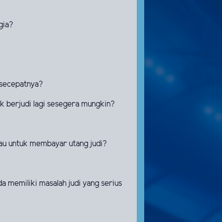
gia?
 secepatnya?
uk berjudi lagi sesegera mungkin?
au untuk membayar utang judi?
memiliki masalah judi yang serius