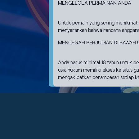
MENGELOLA PERMAINAN ANDA
Untuk pemain yang sering menikmati 
menyarankan bahwa rencana anggaran
MENCEGAH PERJUDIAN DI BAWAH
Anda harus minimal 18 tahun untuk b
usia hukum memiliki akses ke situs g
mengakibatkan perampasan setiap kem