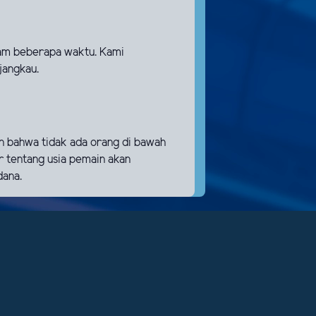
lam beberapa waktu. Kami
jangkau.
n bahwa tidak ada orang di bawah
ur tentang usia pemain akan
dana.