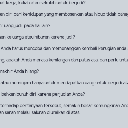
at kerja, kuliah atau sekolah untuk berjudi?
kan diri dari kehidupan yang membosankan atau hidup tidak baha
uang judi' pada hal lain?
an keluarga atau hiburan karena judi?
sa Anda harus mencoba dan memenangkan kembali kerugian anda
ang, apakah Anda merasa kehilangan dan putus asa, dan perlu unt
erakhir Anda hilang?
 atau meminjam hanya untuk mendapatkan uang untuk berjudi at
 bahkan bunuh diri karena perjudian Anda?
terhadap pertanyaan tersebut, semakin besar kemungkinan Anda 
 saran melalui saluran diuraikan di atas