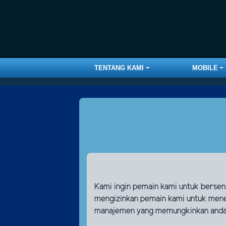
TENTANG KAMI
MOBILE
Kami ingin pemain kami untuk berse
mengizinkan pemain kami untuk mene
manajemen yang memungkinkan anda 